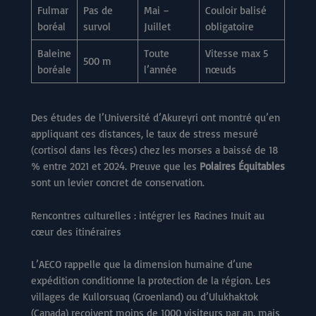
Fulmar
Pas de
Mai –
Couloir balisé
boréal
survol
Juillet
obligatoire
Baleine
Toute
Vitesse max 5
500 m
boréale
l’année
nœuds
Des études de l’Université d’Akureyri ont montré qu’en
appliquant ces distances, le taux de stress mesuré
(cortisol dans les fèces) chez les morses a baissé de 18
% entre 2021 et 2024. Preuve que les
Polaires Équitables
sont un levier concret de conservation.
Rencontres culturelles : intégrer les Racines Inuit au
cœur des itinéraires
L’AECO rappelle que la dimension humaine d’une
expédition conditionne la protection de la région. Les
villages de Kullorsuaq (Groenland) ou d’Ulukhaktok
(Canada) reçoivent moins de 1000 visiteurs par an, mais