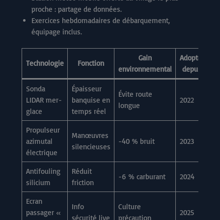
proche : partage de données.
Exercices hebdomadaires de débarquement,
équipage inclus.
Gain
Adoptée
Technologie
Fonction
environnemental
depuis
Sonda
Épaisseur
Évite route
LIDAR mer-
banquise en
2022
longue
glace
temps réel
Propulseur
Manœuvres
azimutal
-40 % bruit
2023
silencieuses
électrique
Antifouling
Réduit
-6 % carburant
2024
silicium
friction
Ecran
Info
Culture
passager «
2025
sécurité live
précaution