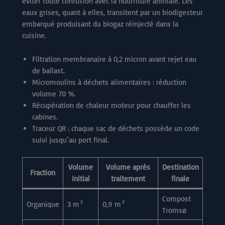
éviter toute confusion avec la nourriture animale. Les
eaux grises, quant à elles, transitent par un biodigesteur
embarqué produisant du biogaz réinjecté dans la
cuisine.
Filtration membranaire à 0,2 micron avant rejet eau
de ballast.
Micromoulins à déchets alimentaires : réduction
volume 70 %.
Récupération de chaleur moteur pour chauffer les
cabines.
Traceur QR : chaque sac de déchets possède un code
suivi jusqu’au port final.
Volume
Volume après
Destination
Fraction
initial
traitement
finale
Compost
Organique
3 m³
0,9 m³
Tromsø