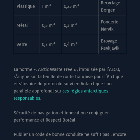
Recyclage
Plastique
1 m³
0,25 m³
Bergen
Fonderie
Métal
0,5 m³
0,3 m³
Narvik
Broyage
Verre
0,7 m³
0,4 m³
Reykjavik
La norme « Arctic Waste Free », impulsée par l’AECO,
s’aligne sur la feuille de route française pour l’Arctique
et s’inspire du protocole suivi en Antarctique : un
parallèle approfondi sur
ces règles antarctiques
responsables
.
Sécurité de navigation et innovation : conjuguer
performance et Respect Boréal
Publier un code de bonne conduite ne suffit pas ; encore