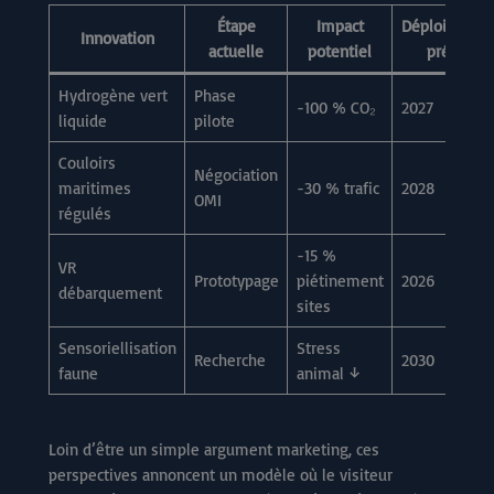
Étape
Impact
Déploiement
Innovation
actuelle
potentiel
prévu
Hydrogène vert
Phase
-100 % CO₂
2027
liquide
pilote
Couloirs
Négociation
maritimes
-30 % trafic
2028
OMI
régulés
-15 %
VR
Prototypage
piétinement
2026
débarquement
sites
Sensoriellisation
Stress
Recherche
2030
faune
animal ↓
Loin d’être un simple argument marketing, ces
perspectives annoncent un modèle où le visiteur