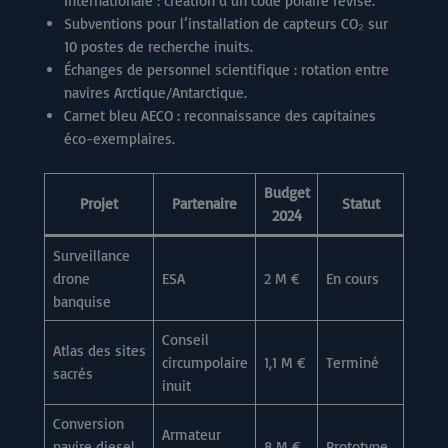
Internationale : création d’un code polaire révisé.
Subventions pour l’installation de capteurs CO₂ sur
10 postes de recherche inuits.
Échanges de personnel scientifique : rotation entre
navires Arctique/Antarctique.
Carnet bleu AECO : reconnaissance des capitaines
éco-exemplaires.
Budget
Projet
Partenaire
Statut
2024
Surveillance
drone
ESA
2 M €
En cours
banquise
Conseil
Atlas des sites
circumpolaire
1,1 M €
Terminé
sacrés
inuit
Conversion
Armateur
navire diesel
8 M €
Prototype