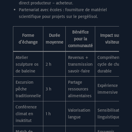
direct producteur – acheteur.
Partenariat avec écoles : fourniture de matériel
scientifique pour projets sur le pergélisol.
Bénéfice
Forme
Durée
Impact sur le
pour la
d’échange
moyenne
visiteur
communauté
Atelier
Revenus +
Compréhension
sculpture os
2 h
transmission
cycle de chasse
de baleine
savoir-faire
durable
Excursion
Partage
Expérience
pêche
3 h
ressources
immersive
traditionnelle
alimentaires
Conférence
Valorisation
Sensibilisation
climat en
1 h
langue
linguistique
inuktitut
Match de
Souvenir