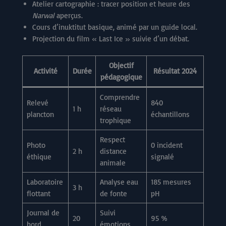
Atelier cartographie : tracer position et heure des
Narwal
aperçus.
Cours d’inuktitut basique, animé par un guide local.
Projection du film « Last Ice » suivie d’un débat.
Objectif
Activité
Durée
Résultat 2024
pédagogique
Comprendre
Relevé
840
1 h
réseau
plancton
échantillons
trophique
Respect
Photo
0 incident
2 h
distance
éthique
signalé
animale
Laboratoire
Analyse eau
185 mesures
3 h
flottant
de fonte
pH
Journal de
Suivi
20
95 %
bord
émotions