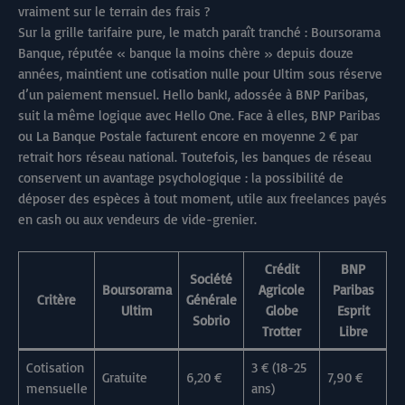
vraiment sur le terrain des frais ?
Sur la grille tarifaire pure, le match paraît tranché : Boursorama
Banque, réputée « banque la moins chère » depuis douze
années, maintient une cotisation nulle pour Ultim sous réserve
d’un paiement mensuel. Hello bank!, adossée à BNP Paribas,
suit la même logique avec Hello One. Face à elles, BNP Paribas
ou La Banque Postale facturent encore en moyenne 2 € par
retrait hors réseau national. Toutefois, les banques de réseau
conservent un avantage psychologique : la possibilité de
déposer des espèces à tout moment, utile aux freelances payés
en cash ou aux vendeurs de vide-grenier.
Crédit
BNP
Société
Boursorama
Agricole
Paribas
Critère
Générale
Ultim
Globe
Esprit
Sobrio
Trotter
Libre
Cotisation
3 € (18-25
Gratuite
6,20 €
7,90 €
mensuelle
ans)