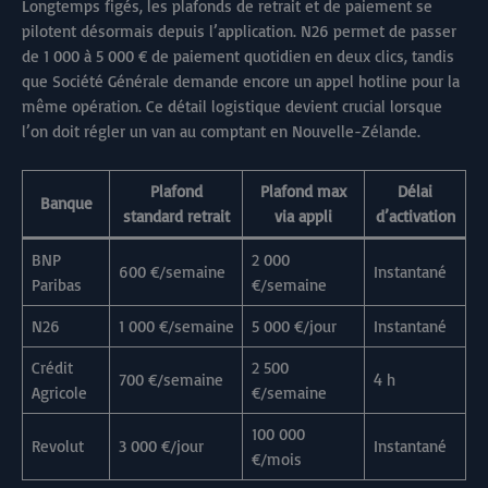
Longtemps figés, les plafonds de retrait et de paiement se
pilotent désormais depuis l’application. N26 permet de passer
de 1 000 à 5 000 € de paiement quotidien en deux clics, tandis
que Société Générale demande encore un appel hotline pour la
même opération. Ce détail logistique devient crucial lorsque
l’on doit régler un van au comptant en Nouvelle-Zélande.
Plafond
Plafond max
Délai
Banque
standard retrait
via appli
d’activation
BNP
2 000
600 €/semaine
Instantané
Paribas
€/semaine
N26
1 000 €/semaine
5 000 €/jour
Instantané
Crédit
2 500
700 €/semaine
4 h
Agricole
€/semaine
100 000
Revolut
3 000 €/jour
Instantané
€/mois