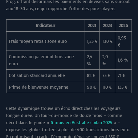
Frog, offrant désormais les paiements en devises sans surcoût
aux 18-30 ans, ce qui rapproche l’offre des pure-players.
Indicateur
2021
2023
2026
0,95
Frais moyen retrait zone euro
1,25 €
1,10 €
€
Commission paiement hors zone
2,4
2,0
1,6 %
euro
%
%
Cotisation standard annuelle
82 €
75 €
71 €
Prime de bienvenue moyenne
90 €
110 €
135 €
Cette dynamique trouve un écho direct chez les voyageurs
longue durée. Un tour-du-monde de douze mois – comme
décrit dans le guide «
6 mois en Australie : bilan 2025
» –
expose les globe-trotters à plus de 400 transactions hors euro.
En optimisant la carte, l’économie dépasse souvent 350 €.