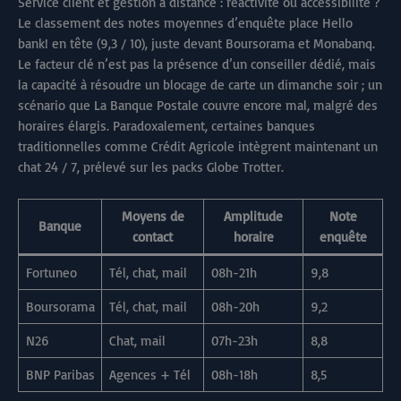
Service client et gestion à distance : réactivité ou accessibilité ?
Le classement des notes moyennes d’enquête place Hello
bank! en tête (9,3 / 10), juste devant Boursorama et Monabanq.
Le facteur clé n’est pas la présence d’un conseiller dédié, mais
la capacité à résoudre un blocage de carte un dimanche soir ; un
scénario que La Banque Postale couvre encore mal, malgré des
horaires élargis. Paradoxalement, certaines banques
traditionnelles comme Crédit Agricole intègrent maintenant un
chat 24 / 7, prélevé sur les packs Globe Trotter.
Moyens de
Amplitude
Note
Banque
contact
horaire
enquête
Fortuneo
Tél, chat, mail
08h-21h
9,8
Boursorama
Tél, chat, mail
08h-20h
9,2
N26
Chat, mail
07h-23h
8,8
BNP Paribas
Agences + Tél
08h-18h
8,5