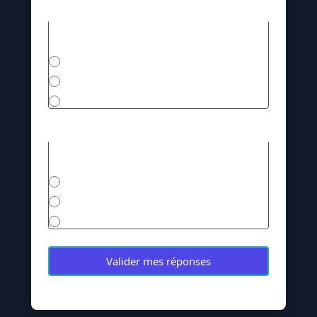
2. Quel quartier de Bilbao est devenu une
île ?
Indautxu
Zorrotzaurre
Casco Viejo
3. Quelle ville a popularisé le terme
« hygge » ?
Rotterdam
Bilbao
Copenhague
Valider mes réponses