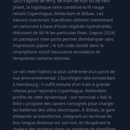
Qu’il s’agisse de ferry, de train de nuit ou de vélo
pliant, la logistique verte constitue le fil rouge
reliant Copenhague, Rotterdam et Bilbao. Les
liaisons maritimes Scandlines utilisent maintenant
un carburant à base d’huile végétale hydrotraitée,
réduisant de 90 % les particules fines. Depuis 2026,
un passeport inter-ports permet d’embarquer sans
impression papier ; le QR-code stocké dans le
smartphone inclut l’assurance annulation et
l’empreinte carbone estimée.
Le rail reste l’option la plus cohérente d’un point de
vue environnemental. L’EuroNight relie Amsterdam
à Hambourg ; il suffit ensuite d’un train à grande
vitesse pour rejoindre Copenhague. Rotterdam
profite de cette dynamique : son terminal « Rail &
Bike » propose des casiers consignés pour charger
les batteries des vélos électriques. À Bilbao, la gare
d’Abando se transforme, intégrant un terminal de
bus longue distance sur son toit, et récupérant la
chaleur des moteurs dans un système de chauffage