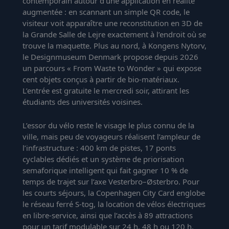
contemporain autour d’une application en réalité
augmentée : en scannant un simple QR code, le
visiteur voit apparaître une reconstitution en 3D de
la Grande Salle de Lejre exactement à l’endroit où se
trouve la maquette. Plus au nord, à Kongens Nytorv,
le Designmuseum Denmark propose depuis 2026
un parcours « From Waste to Wonder » qui expose
cent objets conçus à partir de bio-matériaux.
L’entrée est gratuite le mercredi soir, attirant les
étudiants des universités voisines.
L’essor du vélo reste le visage le plus connu de la
ville, mais peu de voyageurs réalisent l’ampleur de
l’infrastructure : 400 km de pistes, 17 ponts
cyclables dédiés et un système de priorisation
semaforique intelligent qui fait gagner 10 % de
temps de trajet sur l’axe Vesterbro–Østerbro. Pour
les courts séjours, la Copenhagen City Card englobe
le réseau ferré S-tog, la location de vélos électriques
en libre-service, ainsi que l’accès à 89 attractions
pour un tarif modulable sur 24 h, 48 h ou 120 h.