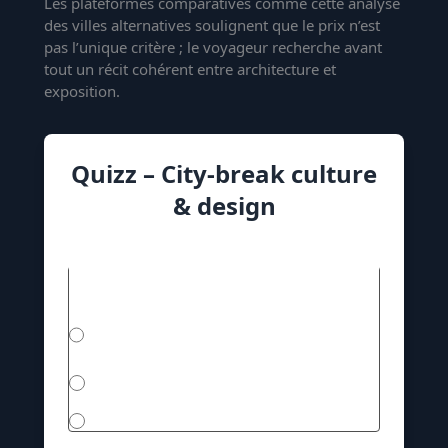
Les plateformes comparatives comme
cette analyse
des villes alternatives
soulignent que le prix n’est
pas l’unique critère ; le voyageur recherche avant
tout un récit cohérent entre architecture et
exposition.
Quizz – City-break culture
& design
1. Quel musée utilise un plafond imprimé
en aluminium ?
Louisiana Museum of Modern Art –
Copenhague
Depot Boijmans Van Beuningen –
Rotterdam
Guggenheim – Bilbao