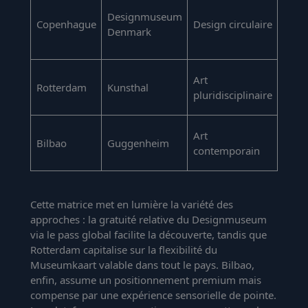
Designmuseum
Inclu
Copenhague
Design circulaire
Denmark
Card
18 €
Art
Rotterdam
Kunsthal
gratu
pluridisciplinaire
Muse
20 €
Art
Bilbao
Guggenheim
avec
contemporain
Card
Cette matrice met en lumière la variété des
approches : la gratuité relative du Designmuseum
via le pass global facilite la découverte, tandis que
Rotterdam capitalise sur la flexibilité du
Museumkaart valable dans tout le pays. Bilbao,
enfin, assume un positionnement premium mais
compense par une expérience sensorielle de pointe.