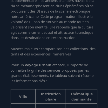
supplémentaire ; les anciens chantiers navals de la
ria se métamorphosent en clubs éphémères où se
produisent des DJ issus de la scène électronique
noire américaine. Cette programmation illustre la
volonté de Bilbao de s’ouvrir au monde tout en
valorisant son identité. Elle rappelle que la culture
agit comme ciment social et attracteur touristique
dans les destinations en reconstruction.
Musées majeurs : comparaison des collections, des
tarifs et des expériences immersives
Pour un
voyage urbain
efficace, il importe de
connaître la grille des services proposés par les
grands établissements. Le tableau suivant résume
les informations clés :
Institution
Thématique
Tari
Ville
phare
dominante
(pas