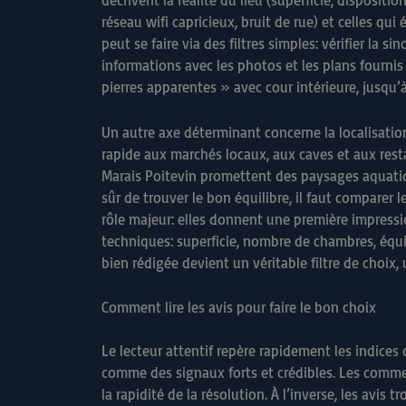
décrivent la réalité du lieu (superficie, dispositi
réseau wifi capricieux, bruit de rue) et celles qu
peut se faire via des filtres simples: vérifier la s
informations avec les photos et les plans fournis 
pierres apparentes » avec cour intérieure, jusqu
Un autre axe déterminant concerne la localisatio
rapide aux marchés locaux, aux caves et aux resta
Marais Poitevin promettent des paysages aquatiqu
sûr de trouver le bon équilibre, il faut comparer 
rôle majeur: elles donnent une première impression
techniques: superficie, nombre de chambres, équip
bien rédigée devient un véritable filtre de choix, 
Comment lire les avis pour faire le bon choix
Le lecteur attentif repère rapidement les indices 
comme des signaux forts et crédibles. Les comment
la rapidité de la résolution. À l’inverse, les avi