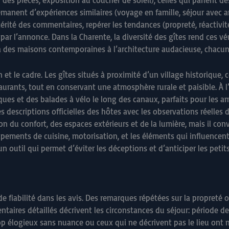
on des pièces, exposition au coucher de soleil), celles qui parlent 
i émanent d’expériences similaires (voyage en famille, séjour avec 
incérité des commentaires, repérer les tendances (propreté, réactivité
par l’annonce. Dans la Charente, la diversité des gîtes rend ces vé
’à des maisons contemporaines à l’architecture audacieuse, chacu
n et le cadre. Les gîtes situés à proximité d’un village historiq
urants, tout en conservant une atmosphère rurale et paisible. À l’
es et des balades à vélo le long des canaux, parfaits pour les a
les descriptions officielles des hôtes avec les observations réelles
 du confort, des espaces extérieurs et de la lumière, mais il convie
ements de cuisine, motorisation, et les éléments qui influencent 
un outil qui permet d’éviter les déceptions et d’anticiper les petits
de fiabilité dans les avis. Des remarques répétées sur la propreté 
aires détaillés décrivent les circonstances du séjour: période de
s trop élogieux sans nuance ou ceux qui ne décrivent pas le lieu on