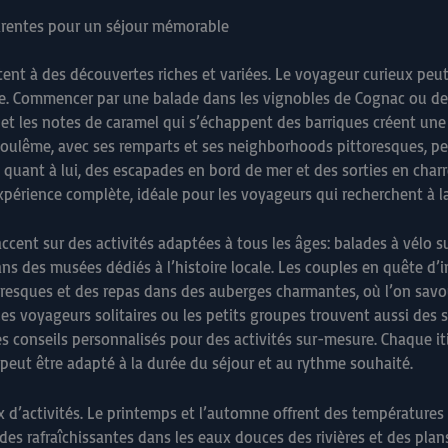
harentes pour un séjour mémorable
vitent à des découvertes riches et variées. Le voyageur curieux p
e. Commencer par une balade dans les vignobles de Cognac ou de
n et les notes de caramel qui s’échappent des barriques créent une 
goulême, avec ses remparts et ses neighborhoods pittoresques, pe
re, quant à lui, des escapades en bord de mer et des sorties en char
xpérience complète, idéale pour les voyageurs qui recherchent à la
accent sur des activités adaptées à tous les âges: balades à vélo sur
ans des musées dédiés à l’histoire locale. Les couples en quête d’in
ttoresques et des repas dans des auberges charmantes, où l’on sav
 Les voyageurs solitaires ou les petits groupes trouvent aussi de
 conseils personnalisés pour des activités sur-mesure. Chaque it
 peut être adapté à la durée du séjour et au rythme souhaité.
ix d’activités. Le printemps et l’automne offrent des température
des rafraîchissantes dans les eaux douces des rivières et des plans 