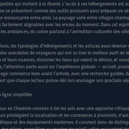
rdins qui invitent à la rêverie. L’accès à ces hébergements est auj
ligne se présentent comme des outils puissants pour préparer un sé
 ressourçante entre amis. Le paysage varie entre villages charma
s facilement alignables avec les envies du moment. Dans cet esprit
 les ambiances, du calme pastoral à l’animation culturelle des ville
 choix, les typologies d’hébergements et les astuces pour réserver
es anecdotes de voyageurs qui ont su tirer le meilleur parti de le
 et leurs nuances, discerner les lieux qui valent le détour, et sav
, l’attention porte aussi sur l’expérience globale — accueil, proxi
yage commence bien avant l’arrivée, avec une recherche guidée, de
if est que chaque lecteur puisse dès lors envisager son prochain s
n ligne simplifiée
éjour en Charente consiste à lire les avis avec une approche criti
privilégient la localisation et les commerces à proximité, d’autre
hétique et des équipements modernes. Il convient donc de distingue