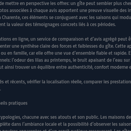
 mettre en perspective les offres: un gîte peut sembler plus cher,
otos associées à chaque avis apportent une preuve visuelle des inf
la Charente, ces éléments se conjuguent avec les saisons qui modu
nt la valeur des témoignages concrets liés à ces périodes.
vations en ligne, un service de comparaison et d’avis agrégé peut êt
ter une synthèse claire des forces et faiblesses du gîte. Cette a
u en famille, car elle offre une vue d’ensemble fiable et rapide. E
els: l’odeur des lilas au printemps, le bruit apaisant de l’eau sur 
insi trouver un équilibre entre authenticité, confort moderne et
llés et récents, vérifier la localisation réelle, comparer les prestat
.
eils pratiques
typologies, chacune avec ses atouts et son public. Les maisons de
plète dans l’ambiance locale et la possibilité d’observer les sai