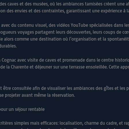
ns des caves et des musées, où les ambiances tamisées créent une 
tion des envies et des contraintes, garantissant une expérience à la
 avec du contenu visuel, des vidéos YouTube spécialisées dans les g
logueurs voyages partagent leurs découvertes, leurs coups de cœu
évèle alors comme une destination où l’organisation et la spontan
durables.
à Cognac avec visite de caves et promenade dans le centre historiq
de la Charente et déjeuner sur une terrasse ensoleillée. Cette app
t être consultée afin de visualiser les ambiances des gîtes et le
se projeter avant même la réservation.
 pour un séjour rentable
ritères simples mais efficaces: localisation, charme du cadre, et ra