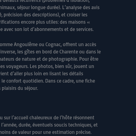
des défauts récurrents (problèmes d’isolation,
animaux, séjour longue durée). L’analyse des avis
, précision des descriptions), et croiser les
rifications encore plus utiles: des maisons «
ne avec son lot d’abonnements et de services.
ue, comme Angoulême ou Cognac, offrent un accès
inverse, les gîtes en bord de Charente ou dans le
mateurs de nature et de photographie. Pour être
 des voyageurs. Les photos, bien sûr, jouent un
nt d’aller plus loin en lisant les détails
le confort quotidien. Dans ce cadre, une fiche
 plaisirs du séjour.
ou sur l’accueil chaleureux de l’hôte résonnent
 l’année, durée, éventuels soucis techniques, et
t moins de valeur pour une estimation précise.