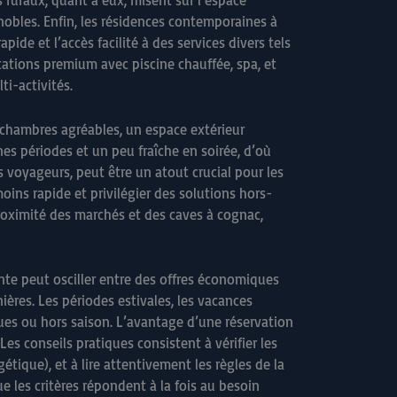
 ruraux, quant à eux, misent sur l’espace
gnobles. Enfin, les résidences contemporaines à
pide et l’accès facilité à des services divers tels
stations premium avec piscine chauffée, spa, et
i-activités.
s chambres agréables, un espace extérieur
es périodes et un peu fraîche en soirée, d’où
 voyageurs, peut être un atout crucial pour les
oins rapide et privilégier des solutions hors-
proximité des marchés et des caves à cognac,
rente peut osciller entre des offres économiques
res. Les périodes estivales, les vacances
ngues ou hors saison. L’avantage d’une réservation
es conseils pratiques consistent à vérifier les
tique), et à lire attentivement les règles de la
 les critères répondent à la fois au besoin