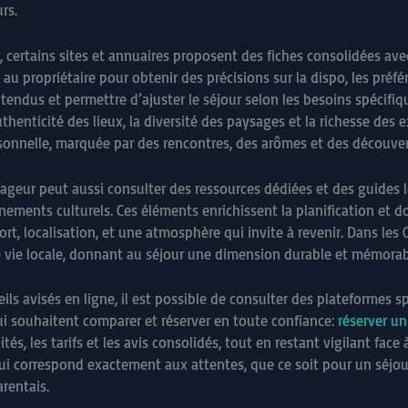
rs.
on, certains sites et annuaires proposent des fiches consolidées av
t au propriétaire pour obtenir des précisions sur la dispo, les préf
ntendus et permettre d’ajuster le séjour selon les besoins spécifi
uthenticité des lieux, la diversité des paysages et la richesse des
onnelle, marquée par des rencontres, des arômes et des découver
ageur peut aussi consulter des ressources dédiées et des guides l
ements culturels. Ces éléments enrichissent la planification et d
nfort, localisation, et une atmosphère qui invite à revenir. Dans le
e vie locale, donnant au séjour une dimension durable et mémorab
eils avisés en ligne, il est possible de consulter des plateformes sp
ui souhaitent comparer et réserver en toute confiance:
réserver un
lités, les tarifs et les avis consolidés, tout en restant vigilant fa
 qui correspond exactement aux attentes, que ce soit pour un séjo
rentais.