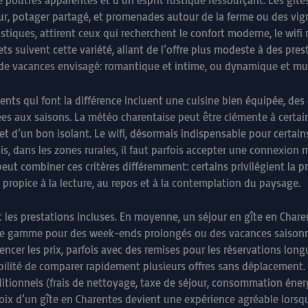
poutres apparentes et d’un esprit rustique ressourçant. Les gîtes
érieur, potager partagé, et promenades autour de la ferme ou des vi
istiques, attirent ceux qui recherchent le confort moderne, le wifi ra
ets suivent cette variété, allant de l’offre plus modeste à des pre
de vacances envisagé: romantique et intime, ou dynamique et mult
ents qui font la différence incluent une cuisine bien équipée, de
es aux saisons. La météo charentaise peut être clémente à certain
t d’un bon isolant. Le wifi, désormais indispensable pour certains
, dans les zones rurales, il faut parfois accepter une connexion m
eut combiner ces critères différemment: certains privilégient la 
n, propice à la lecture, au repos et à la contemplation du paysage.
n et les prestations incluses. En moyenne, un séjour en gîte en Cha
 de gamme pour des week-ends prolongés ou des vacances saisonniè
uencer les prix, parfois avec des remises pour les réservations lo
ibilité de comparer rapidement plusieurs offres sans déplacement. L
ditionnels (frais de nettoyage, taxe de séjour, consommation énergé
oix d’un gîte en Charentes devient une expérience agréable lorsque