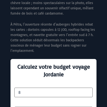
chèvre locale ; moins spectaculaires sur la photo, elles
laissent cependant un souvenir olfactif unique, mêlant
fumée de bois et café cardamome.
À Pétra, l’ouverture récente d’auberges hybrides rebat
les cartes : dortoirs capsules à 12 JOD, rooftop facing les
montagnes, et navette gratuite vers l’entrée sud à 7 h.
Cette solution séduit désormais les backpackers
soucieux de ménager leur budget sans rogner sur
l’emplacement.
Calculez votre budget voyage
Jordanie
Nombre de jours
Nombre de personnes