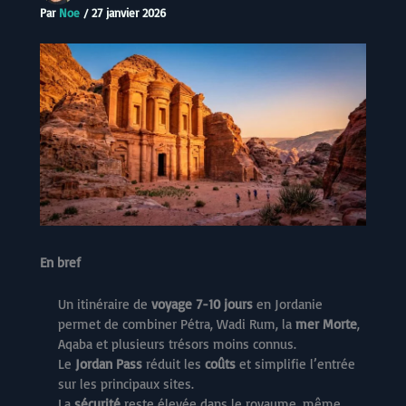
Par
Noe
/
27 janvier 2026
En bref
Un itinéraire de
voyage 7-10 jours
en Jordanie
permet de combiner Pétra, Wadi Rum, la
mer Morte
,
Aqaba et plusieurs trésors moins connus.
Le
Jordan Pass
réduit les
coûts
et simplifie l’entrée
sur les principaux sites.
La
sécurité
reste élevée dans le royaume, même