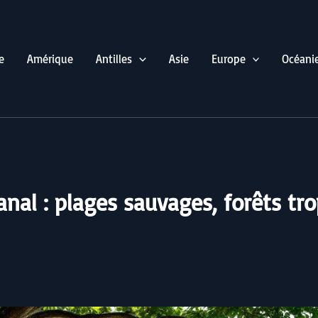
e
Amérique
Antilles
Asie
Europe
Océani
al : plages sauvages, forêts trop