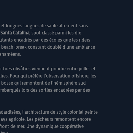
s et longues langues de sable alternent sans
 Santa Catalina
, spot classé parmi les dix
butants encadrés par des écoles que les riders
un beach-break constant doublé d’une ambiance
panaméens.
tues olivâtres viennent pondre entre juillet et
es. Pour qui préfère l’observation offshore, les
 à bosse qui remontent de l’hémisphère sud
 embarqués lors des sorties encadrées par des
ardisées, l’architecture de style colonial peinte
 pays agricole. Les pêcheurs remontent encore
du front de mer. Une dynamique coopérative