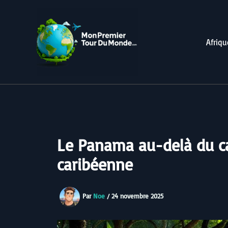
Aller
au
contenu
Afriqu
Le Panama au-delà du can
caribéenne
Par
Noe
/
24 novembre 2025