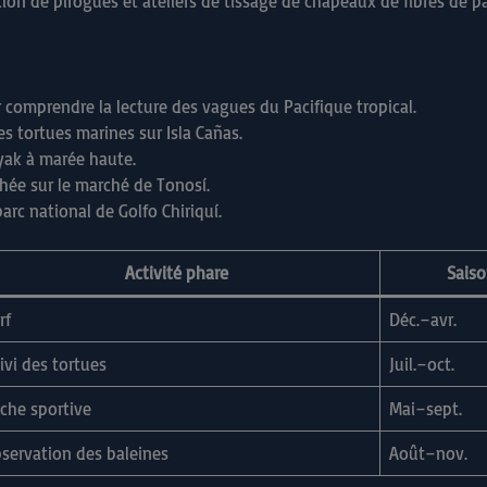
tion de pirogues et ateliers de tissage de chapeaux de fibres de p
 comprendre la lecture des vagues du Pacifique tropical.
es tortues marines sur Isla Cañas.
yak à marée haute.
hée sur le marché de Tonosí.
arc national de Golfo Chiriquí.
Activité phare
Saiso
rf
Déc.–avr.
ivi des tortues
Juil.–oct.
che sportive
Mai–sept.
servation des baleines
Août–nov.