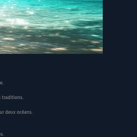
e.
traditions.
sur deux océans.
s.