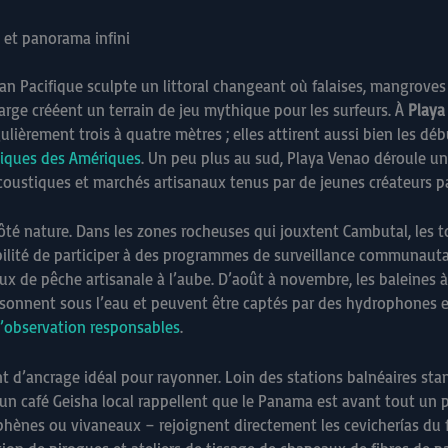
 et panorama infini
éan Pacifique sculpte un littoral changeant où falaises, mangrove
arge crééent un terrain de jeu mythique pour les surfeurs. À
Playa
lièrement trois à quatre mètres ; elles attirent aussi bien les dé
iques des Amériques
. Un peu plus au sud, Playa Venao déroule 
acoustiques et marchés artisanaux tenus par de jeunes créateurs 
 nature. Dans les zones rocheuses qui jouxtent Cambutal, les tor
bilité de participer à des programmes de surveillance communautair
ux de pêche artisanale à l’aube. D’août à novembre, les baleines
s résonnent sous l’eau et peuvent être captés par des hydrophones
observation responsables
.
 d’ancrage idéal pour rayonner. Loin des stations balnéaires stand
nt un café Geisha local rappellent que le Panama est avant tout un
coryphènes ou vivaneaux – rejoignent directement les cevicherías 