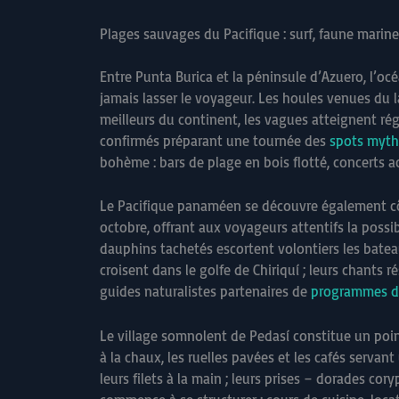
Plages sauvages du Pacifique : surf, faune marine
Entre Punta Burica et la péninsule d’Azuero, l’oc
jamais lasser le voyageur. Les houles venues du l
meilleurs du continent, les vagues atteignent régu
confirmés préparant une tournée des
spots myth
bohème : bars de plage en bois flotté, concerts 
Le Pacifique panaméen se découvre également côté
octobre, offrant aux voyageurs attentifs la possi
dauphins tachetés escortent volontiers les batea
croisent dans le golfe de Chiriquí ; leurs chant
guides naturalistes partenaires de
programmes d’
Le village somnolent de Pedasí constitue un point
à la chaux, les ruelles pavées et les cafés serva
leurs filets à la main ; leurs prises – dorades 