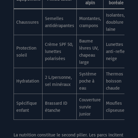
alpin
boréale
Isolantes,
Semelles
Montantes,
Chaussures
doublure
antidérapantes
crampons
laine
Baume
Crème SPF 50,
Lunettes
Protection
lèvres UV,
lunettes
anti-reflet
soleil
chapeau
polarisées
neige
large
Système
Thermos
2 L/personne,
Hydratation
poche à
boisson
sel minéraux
eau
chaude
Couverture
Spécifique
Brassard ID
Moufles
survie
enfant
étanche
clipseuses
junior
La nutrition constitue le second pilier. Les parcs incitent