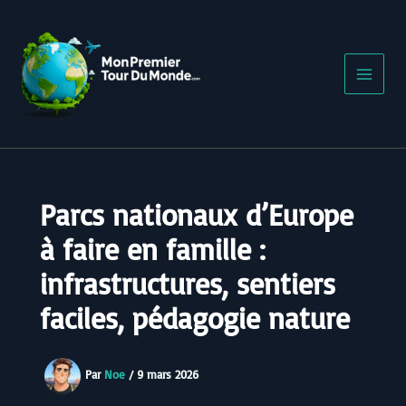
Aller
au
contenu
Parcs nationaux d’Europe
à faire en famille :
infrastructures, sentiers
faciles, pédagogie nature
Par
Noe
/
9 mars 2026