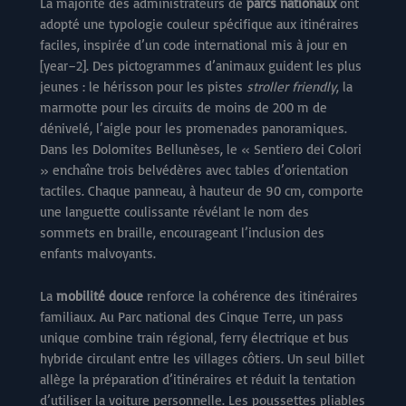
La majorité des administrateurs de
parcs nationaux
ont
adopté une typologie couleur spécifique aux itinéraires
faciles, inspirée d’un code international mis à jour en
[year–2]. Des pictogrammes d’animaux guident les plus
jeunes : le hérisson pour les pistes
stroller friendly
, la
marmotte pour les circuits de moins de 200 m de
dénivelé, l’aigle pour les promenades panoramiques.
Dans les Dolomites Bellunèses, le « Sentiero dei Colori
» enchaîne trois belvédères avec tables d’orientation
tactiles. Chaque panneau, à hauteur de 90 cm, comporte
une languette coulissante révélant le nom des
sommets en braille, encourageant l’inclusion des
enfants malvoyants.
La
mobilité douce
renforce la cohérence des itinéraires
familiaux. Au Parc national des Cinque Terre, un pass
unique combine train régional, ferry électrique et bus
hybride circulant entre les villages côtiers. Un seul billet
allège la préparation d’itinéraires et réduit la tentation
d’utiliser la voiture personnelle. Les poussettes pliables