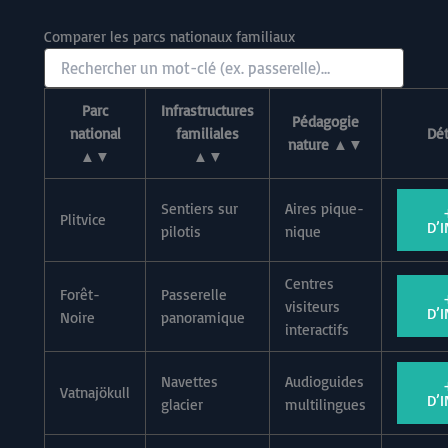
Comparer les parcs nationaux familiaux
Parc
Infrastructures
Pédagogie
national
familiales
Dét
nature ▲▼
▲▼
▲▼
Sentiers sur
Aires pique-
Plitvice
D’
pilotis
nique
Centres
Forêt-
Passerelle
visiteurs
D’
Noire
panoramique
interactifs
Navettes
Audioguides
Vatnajökull
D’
glacier
multilingues