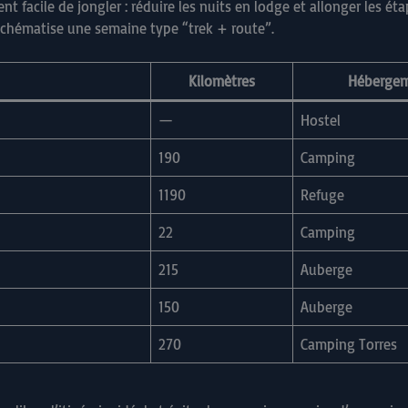
ent facile de jongler : réduire les nuits en lodge et allonger les é
 schématise une semaine type “trek + route”.
Kilomètres
Héberge
—
Hostel
190
Camping
1190
Refuge
22
Camping
215
Auberge
150
Auberge
270
Camping Torres