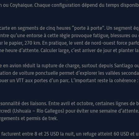
n ou Coyhaique. Chaque configuration dépend du temps disponible
 carte en segments de cinq heures “porte à porte”. Un segment éq
tre qu’une entorse à cette règle provoque fatigue, blessures ou d
r le papier, 270 km. En pratique, le vent de nord-ouest force parfoi
heure d’attente. Calculer large, c’est arriver de jour et planter la
vée en avion réduit la rupture de charge, surtout depuis Santiago 
ocation de voiture ponctuelle permet d’explorer les vallées second
ouer un VTT aux portes d’un parc. L’important reste la cohérence : i
nnalité des liaisons. Entre avril et octobre, certaines lignes de b
credi (Ushuaia – Río Gallegos) pour éviter une semaine d’attente.
ergements et permis de trek.
s facturent entre 8 et 25 USD la nuit, un refuge atteint 60 USD e