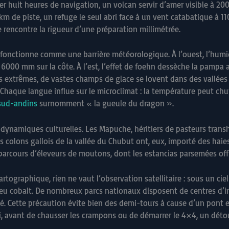
er huit heures de navigation, un volcan servir d’amer visible à 200 
km de piste, un refuge le seul abri face à un vent catabatique à
 rencontre la rigueur d’une préparation millimétrée.
, fonctionne comme une barrière météorologique. À l’ouest, l’hum
6000 mm sur la côte. À l’est, l’effet de foehn dessèche la pampa
s extrêmes, de vastes champs de glace se lovent dans des vallées e
 Chaque langue influe sur le microclimat : la température peut chut
 sud-andins
surnomment « la gueule du dragon ».
s dynamiques culturelles. Les Mapuche, héritiers de pasteurs tran
es colons gallois de la vallée du Chubut ont, eux, importé des hai
es parcours d’éleveurs de moutons, dont les estancias parsemées 
rtographique, rien ne vaut l’observation satellitaire : sous un cie
bleu cobalt. De nombreux parcs nationaux disposent de centres d’i
acé. Cette précaution évite bien des demi-tours à cause d’un pont 
si, avant de chausser les crampons ou de démarrer le 4×4, un dét