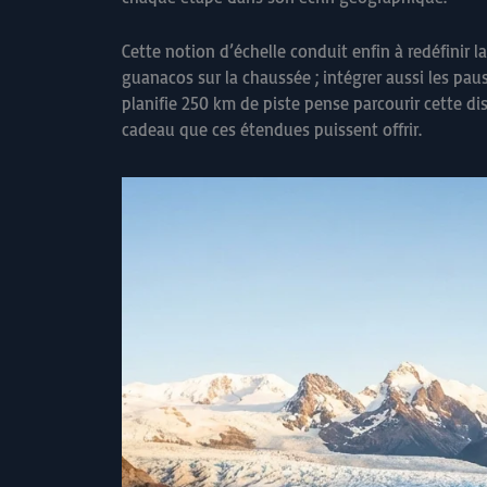
Cette notion d’échelle conduit enfin à redéfinir la
guanacos sur la chaussée ; intégrer aussi les paus
planifie 250 km de piste pense parcourir cette dis
cadeau que ces étendues puissent offrir.