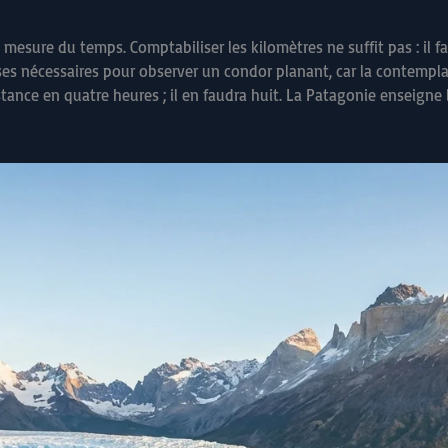
 mesure du temps. Comptabiliser les kilomètres ne suffit pas : il faut
es nécessaires pour observer un condor planant, car la contemplatio
tance en quatre heures ; il en faudra huit. La Patagonie enseigne 