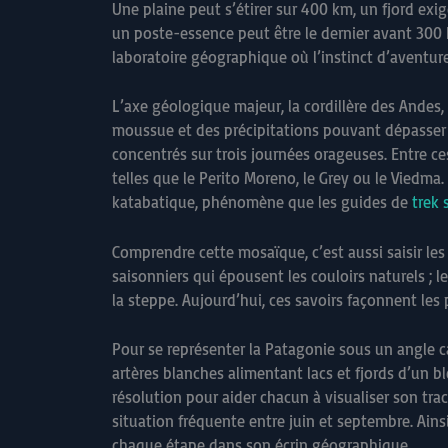
Une plaine peut s’étirer sur 400 km, un fjord exig
un poste-essence peut être le dernier avant 300 
laboratoire géographique où l’instinct d’aventure
L’axe géologique majeur, la cordillère des Andes
moussue et des précipitations pouvant dépasser 
concentrés sur trois journées orageuses. Entre ce
telles que le Perito Moreno, le Grey ou le Viedma.
katabatique, phénomène que les guides de
trek
Comprendre cette mosaïque, c’est aussi saisir le
saisonniers qui épousent les couloirs naturels ; l
la steppe. Aujourd’hui, ces savoirs façonnent l
Pour se représenter la Patagonie sous un angle ca
artères blanches alimentant lacs et fjords d’un 
résolution pour aider chacun à visualiser son tr
situation fréquente entre juin et septembre. Ain
chaque étape dans son écrin géographique.