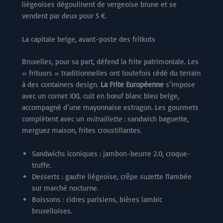
liégeoises dégoulinent de vergeoise brune et se
vendent par deux pour 5 €.
La capitale belge, avant-poste des fritkots
Bruxelles, pour sa part, défend la frite patrimoniale. Les
« frituurs » traditionnelles ont toutefois cédé du terrain
à des containers design.
La Frite Européenne
s’impose
avec un cornet XXL cuit en bœuf blanc bleu belge,
accompagné d’une mayonnaise estragon. Les gourmets
complètent avec un
mitraillette
: sandwich baguette,
merguez maison, frites croustillantes.
Sandwichs iconiques : jambon-beurre 2.0, croque-
truffe.
Desserts : gaufre liégeoise, crêpe suzette flambée
sur marché nocturne.
Boissons : cidres parisiens, bières lambic
bruxelloises.