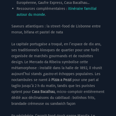
Européenne, Gaufre Express, Casa Bacalhau…
Ressources complémentaires :
itinéraire familial
autour du monde
.
Saveurs atlantiques : la street-food de Lisbonne entre
morue, bifana et pastel de nata
La capitale portugaise a troqué, en l’espace de dix ans,
ses traditionnels kiosques de quartier pour une forêt
organisée de marchés gourmands et de roulottes
design. Le Mercado da Ribeira symbolise cette
métamorphose : installé dans la halle de 1892, il réunit
aujourd’hui stands
gastro
et échoppes populaires. Les
noctambules se ruent à
Pizza a Pezzi
pour une part al
taglio jusqu’à 2 h du matin, tandis que les puristes
optent pour
Casa Bacalhau
, micro-comptoir entièrement
dédié aux déclinaisons du cabillaud : bolinhos frits,
brandade crémeuse ou sandwich façon
En périphérie, l’esprit food-truck gagne Marvila. Le