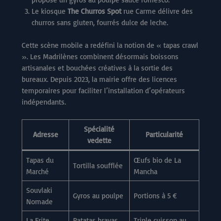
Le kiosque
The Churros Spot
rue Carme délivre des
churros sans gluten, fourrés dulce de leche.
Cette scène mobile a redéfini la notion de « tapas crawl
». Les Madrilènes combinent désormais boissons
artisanales et bouchées créatives à la sortie des
bureaux. Depuis 2023, la mairie offre des licences
temporaires pour faciliter l’installation d’opérateurs
indépendants.
Spécialité
Adresse
Particularité
vedette
Tapas du
Œufs bio de La
Tortilla soufflée
Marché
Mancha
Souvlaki
Gyros au poulpe
Portions à 5 €
Nomade
La Frite
Patatas bravas
Triple cuisson au