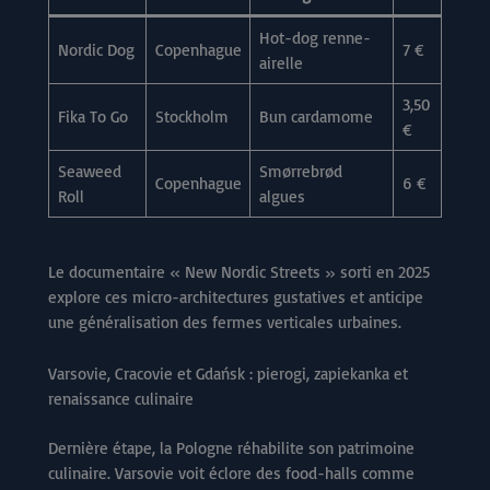
Hot-dog renne-
Nordic Dog
Copenhague
7 €
airelle
3,50
Fika To Go
Stockholm
Bun cardamome
€
Seaweed
Smørrebrød
Copenhague
6 €
Roll
algues
Le documentaire « New Nordic Streets » sorti en 2025
explore ces micro-architectures gustatives et anticipe
une généralisation des fermes verticales urbaines.
Varsovie, Cracovie et Gdańsk : pierogi, zapiekanka et
renaissance culinaire
Dernière étape, la Pologne réhabilite son patrimoine
culinaire. Varsovie voit éclore des food-halls comme