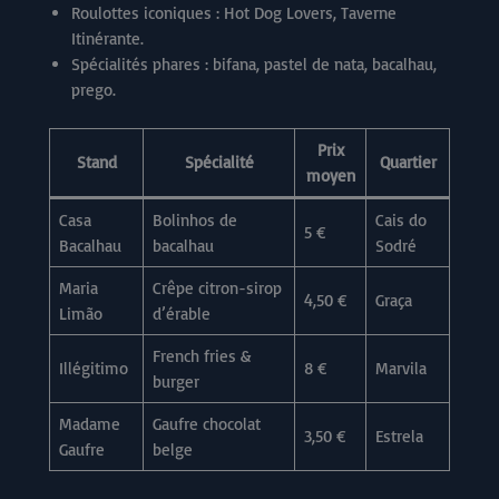
Roulottes iconiques : Hot Dog Lovers, Taverne
Itinérante.
Spécialités phares : bifana, pastel de nata, bacalhau,
prego.
Prix
Stand
Spécialité
Quartier
moyen
Casa
Bolinhos de
Cais do
5 €
Bacalhau
bacalhau
Sodré
Maria
Crêpe citron-sirop
4,50 €
Graça
Limão
d’érable
French fries &
Illégitimo
8 €
Marvila
burger
Madame
Gaufre chocolat
3,50 €
Estrela
Gaufre
belge