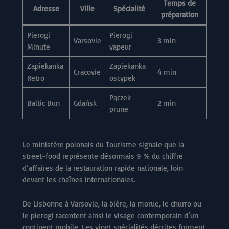
Temps de
Adresse
Ville
Spécialité
préparation
Pierogi
Pierogi
Varsovie
3 min
Minute
vapeur
Zapiekanka
Zapiekanka
Cracovie
4 min
Retro
oscypek
Pączek
Baltic Bun
Gdańsk
2 min
prune
Le ministère polonais du Tourisme signale que la
street-food représente désormais 9 % du chiffre
d’affaires de la restauration rapide nationale, loin
devant les chaînes internationales.
De Lisbonne à Varsovie, la bière, la morue, le churro ou
le pierogi racontent ainsi le visage contemporain d’un
continent mobile. Les vingt spécialités décrites forment