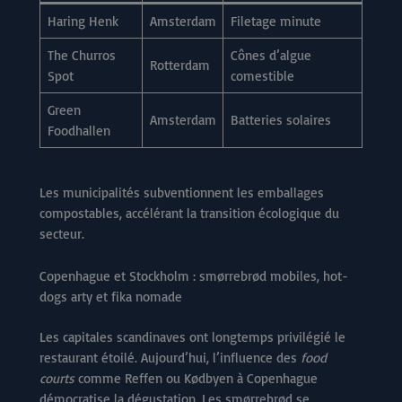
Haring Henk
Amsterdam
Filetage minute
The Churros
Cônes d’algue
Rotterdam
Spot
comestible
Green
Amsterdam
Batteries solaires
Foodhallen
Les municipalités subventionnent les emballages
compostables, accélérant la transition écologique du
secteur.
Copenhague et Stockholm : smørrebrød mobiles, hot-
dogs arty et fika nomade
Les capitales scandinaves ont longtemps privilégié le
restaurant étoilé. Aujourd’hui, l’influence des
food
courts
comme Reffen ou Kødbyen à Copenhague
démocratise la dégustation. Les smørrebrød se