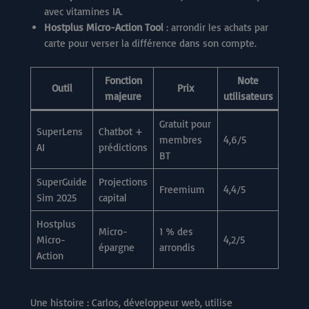
avec vitamines IA.
Hostplus Micro-Action Tool
: arrondir les achats par
carte pour verser la différence dans son compte.
Fonction
Note
Outil
Prix
majeure
utilisateurs
Gratuit pour
SuperLens
Chatbot +
membres
4,6/5
AI
prédictions
BT
SuperGuide
Projections
Freemium
4,4/5
Sim 2025
capital
Hostplus
Micro-
1 % des
Micro-
4,2/5
épargne
arrondis
Action
Une histoire : Carlos, développeur web, utilise