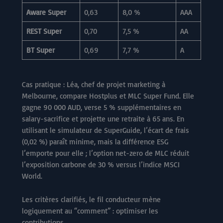
Aware Super
0,63
8,0 %
AAA
REST Super
0,70
7,5 %
AA
BT Super
0,69
7,7 %
A
Cas pratique : Léa, chef de projet marketing à
Melbourne, compare Hostplus et MLC Super Fund. Elle
gagne 90 000 AUD, verse 5 % supplémentaires en
salary-sacrifice et projette une retraite à 65 ans. En
utilisant le simulateur de SuperGuide, l’écart de frais
(0,02 %) paraît minime, mais la différence ESG
l’emporte pour elle ; l’option net-zero de MLC réduit
l’exposition carbone de 30 % versus l’indice MSCI
World.
Les critères clarifiés, le fil conducteur mène
logiquement au “comment” : optimiser les
contributions.