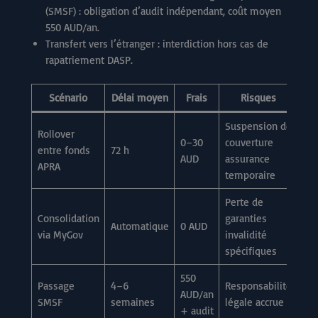
(SMSF) : obligation d’audit indépendant, coût moyen
550 AUD/an.
Transfert vers l’étranger : interdiction hors cas de
rapatriement DASP.
Scénario
Délai moyen
Frais
Risques
Suspension de
Rollover
0–30
couverture
entre fonds
72 h
AUD
assurance
APRA
temporaire
Perte de
Consolidation
garanties
Automatique
0 AUD
via MyGov
invalidité
spécifiques
550
Passage
4–6
Responsabilité
AUD/an
SMSF
semaines
légale accrue
+ audit