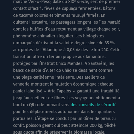
marché Ver-o-Peso, daté du XIXᵉ siècle, sert de premier
contact olfactif : fèves de cupuaçu fermentées, bâtons
de tucumã colorés et piments murupi fumés. En
quittant l’estuaire, les passagers longent les îles Marajó
dont les buffles d’eau retournent au village chaque soir,
phénomène animalier singulier. Les biologistes
embarqués décrivent la salinité dégressive : de 35 ‰
aux portes de l’Atlantique à 0,05 ‰ dès le km 240. Cette
transition offre un terrain propice aux lamantins,
protégés par l’Institut Chico Mendes. À Santarém, les
bancs de sable d’Alter do Chão se dessinent comme
une plage caribéenne intérieure. Des ateliers de
vannerie montrent la mutation économique : chaque
panier labellisé « Arte Tapajós » garantit une traçabilité
jusqu’au cueilleur de fibres. Les voyageurs obtiennent à
bord un QR code menant vers
des conseils de sécurité
pour les déplacements autonomes dans les quartiers
portuaires. L’étape se conclut par un dîner de pirarucu
confit, poisson géant qui peut atteindre 200 kg, pêché
sous quota afin de préserver la biomasse locale.