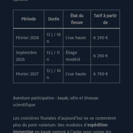
État du
Tarif à partir
Période
Durée
fleuve
de
12 j / 10
Février 2026
Crue haute
6 290 €
n
Septembre
13 j / 11
Étiage
6 290 €
2026
n
modéré
12 j / 10
Février 2027
Crue haute
6 790 €
n
Aventure participative : kayak, vélo et bivouac
scientifique
Les croisières fluviales d’aujourd’hui ne se contentent
plus du pont-solarium. Des modules d’
expédition
immersive
en kayak partent à l’aube pour suivre les