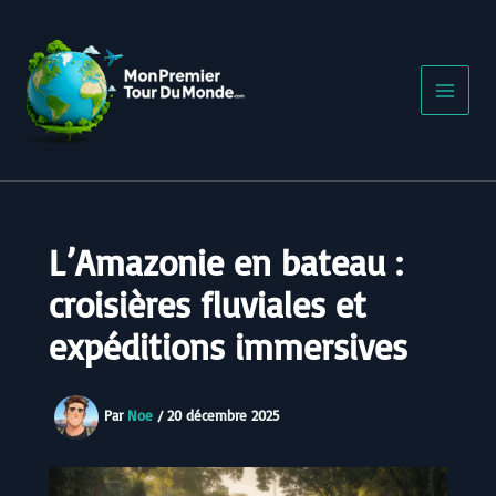
Aller
au
contenu
L’Amazonie en bateau :
croisières fluviales et
expéditions immersives
Par
Noe
/
20 décembre 2025