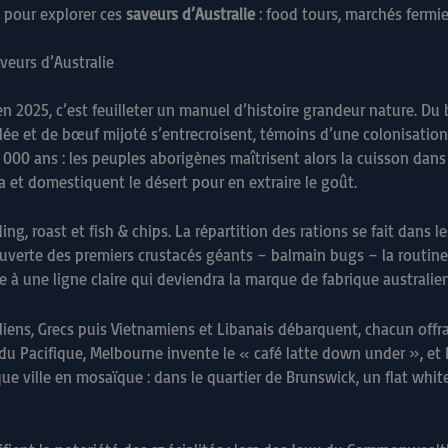
 pour explorer ces
saveurs d’Australie
: food tours, marchés fermie
aveurs d’Australie
n 2025, c’est feuilleter un manuel d’histoire grandeur nature. Du
illée et de bœuf mijoté s’entrecroisent, témoins d’une colonisati
 000 ans : les peuples aborigènes maîtrisent alors la cuisson dans
a et domestiquent le désert pour en extraire le goût.
ng, roast et fish & chips. La répartition des rations se fait dans l
uverte des premiers crustacés géants – balmain bugs – la routine
à une ligne claire qui deviendra la marque de fabrique australienne
taliens, Grecs puis Vietnamiens et Libanais débarquent, chacun off
s du Pacifique, Melbourne invente le « café latte down under », e
 ville en mosaïque : dans le quartier de Brunswick, un flat whit