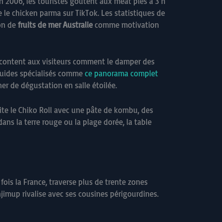
h 2006, les touristes goûtent aux meat pies à 3 h
le chicken parma sur TikTok. Les statistiques de
ion de
fruits de mer Australie
comme motivation
 racontent aux visiteurs comment le damper des
 guides spécialisés comme
ce panorama complet
er de dégustation en salle étoilée.
site le Chiko Roll avec une pâte de kombu, des
ns la terre rouge ou la plage dorée, la table
ois la France, traverse plus de trente zones
jimup rivalise avec ses cousines périgourdines.