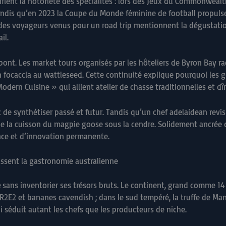
ient la notoriété des spécialités : lors des Jeux du Commonwealt
ndis qu’en 2023 la Coupe du Monde féminine de football propulse 
 des voyageurs venus pour un road trip mentionnent la dégustat
il.
un pont. Les market tours organisés par les hôteliers de Byron Bay
en focaccia au wattleseed. Cette continuité explique pourquoi les
ern Cuisine » qui allient atelier de chasse traditionnelles et dîn
 de synthétiser passé et futur. Tandis qu’un chef adelaidean revi
 la cuisson du magpie goose sous la cendre. Solidement ancrée da
nce et d’innovation permanente.
nissent la gastronomie australienne
e
sans inventorier ses trésors bruts. Le continent, grand comme 14 f
2E2 et bananes cavendish ; dans le sud tempéré, la truffe de Man
 séduit autant les chefs que les producteurs de niche.