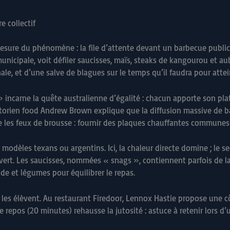
e collectif
esure du phénomène : la file d’attente devant un barbecue public 
e municipale, voit défiler saucisses, maïs, steaks de kangourou et
nale, et d’une salve de blagues sur le temps qu’il faudra pour attei
incarne la quête australienne d’égalité : chacun apporte son plat, 
istorien food Andrew Brown explique que la diffusion massive de 
les feux de brousse : fournir des plaques chauffantes communes 
 modèles texans ou argentins. Ici, la chaleur directe domine ; le 
 vert. Les saucisses, nommées « snags », contiennent parfois de la
e et légumes pour équilibrer le repas.
 les élèvent. Au restaurant Firedoor, Lennox Hastie propose une 
 repos (20 minutes) rehausse la jutosité : astuce à retenir lors d