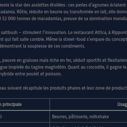
 reste la star des assiettes étoilées : ces perles d’agrumes éclate
cadamia. Rôtie, réduite en beurre ou transformée en lait, elle don
rté 52 000 tonnes de macadamias, preuve de sa domination mondia
saltbush – stimulent l’innovation. Le restaurant Attica, à Rippo
nt qui fait salle comble. Même la street-food s’empare du concept
démontrant la souplesse de ces condiments.
pauvre en graisses mais riche en fer, séduit sportifs et flexitari
ngue inspirée du tagine maghrébin. Quant au crocodile, il gagne l
 hybride entre poulet et poisson.
ableau suivant récapitule les produits phares et leur zone de produ
 principale
Usage
D
Beurres, pâtisserie, milkshake