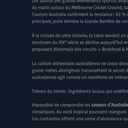
Les abords des grands événements sportifs amplif
du matin autour du Melbourne Cricket Ground, ta
Tourism Australia confirment la tendance : 63 %
principale, juste derrière la Grande Barrière de cora
À la croisée de cette histoire, la table devient 
e
stockmen du XIX
siècle se décline aujourd’hui 
proposent désormais des circuits « Bushfood & Mod
La culture alimentaire australienne ne cesse donc
grand-mères aborigènes transmettent le secret de
australienne agit comme un manifeste de toléra
Trésors du terroir : ingrédients locaux qui redéfi
Impossible de comprendre les
saveurs d’Australi
climatiques. Au nord tropical poussent mangues R
Ces contrastes offrent une corne d’abondance qui