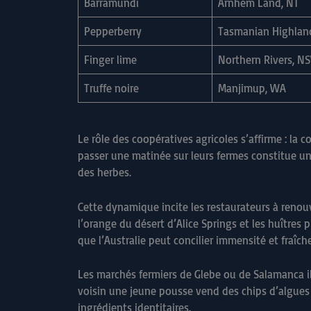
Barramundi
Arnhem Land, NT
Pepperberry
Tasmanian Highlan
Finger lime
Northern Rivers, N
Truffe noire
Manjimup, WA
Le rôle des coopératives agricoles s’affirme : la
passer une matinée sur leurs fermes constitue une
des herbes.
Cette dynamique incite les restaurateurs à renou
l’orange du désert d’Alice Springs et les huîtres 
que l’Australie peut concilier immensité et fraîch
Les marchés fermiers de Glebe ou de Salamanca ill
voisin une jeune pousse vend des chips d’algues to
ingrédients identitaires.