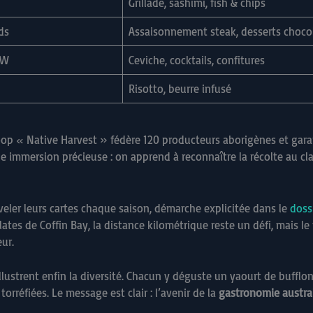
Grillade, sashimi, fish & chips
ds
Assaisonnement steak, desserts choco
SW
Ceviche, cocktails, confitures
Risotto, beurre infusé
 coop « Native Harvest » fédère 120 producteurs aborigènes et gara
 immersion précieuse : on apprend à reconnaître la récolte au clai
veler leurs cartes chaque saison, démarche explicitée dans le
doss
plates de Coffin Bay, la distance kilométrique reste un défi, mais l
eur.
ustrent enfin la diversité. Chacun y déguste un yaourt de bufflon
rréfiées. Le message est clair : l’avenir de la
gastronomie austra