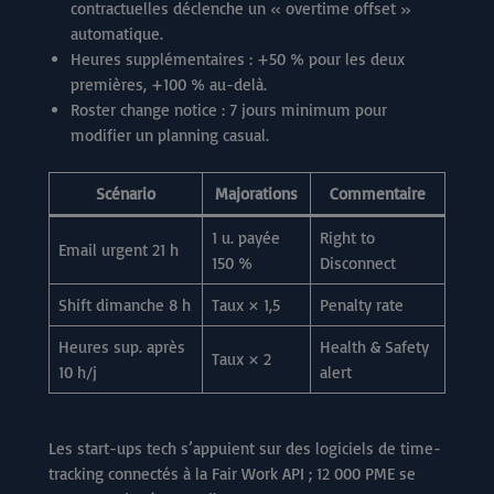
contractuelles déclenche un « overtime offset »
automatique.
Heures supplémentaires : +50 % pour les deux
premières, +100 % au-delà.
Roster change notice : 7 jours minimum pour
modifier un planning casual.
Scénario
Majorations
Commentaire
1 u. payée
Right to
Email urgent 21 h
150 %
Disconnect
Shift dimanche 8 h
Taux × 1,5
Penalty rate
Heures sup. après
Health & Safety
Taux × 2
10 h/j
alert
Les start-ups tech s’appuient sur des logiciels de time-
tracking connectés à la Fair Work API ; 12 000 PME se