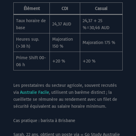
Élément
CDI
Casual
Taux horaire de
24,37 + 25
24,37 AUD
base
%=30,46 AUD
Heures sup.
Majoration
Majoration 175 %
(>38 h)
150 %
Prime Shift 00-
+20 %
+20 %
06 h
Les prestataires du secteur agricole, souvent recrutés
via
Australie Facile
, utilisent un barème distinct ; la
cueillette se rémunère au rendement avec un filet de
sécurité équivalent au salaire horaire minimum.
Cas pratique : barista à Brisbane
Sarah, 22 ans, obtient un poste via « Go Study Australie