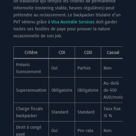
un travailleur qui remplit les critères de permanence
informelle (rostering stable, heures régulières) peut
prétendre au reclassement. Le backpacker titulaire d’un
PVT obtenu grâce à
Visa Australie Services
doit garder
toutes ses feuilles de paye pour prouver la nature
occasionnelle de son job.
Critère
CDI
CDD
Casual
Préavis
Oui
Parfois
Non
licenciement
Au-delà
Superannuation
Obligatoire
Obligatoire
de 450
AUD/mois
Charge fiscale
Taux fixe
Standard
Standard
backpacker
15 %
Droit à congé
Oui
Pro-rata
Non
payé