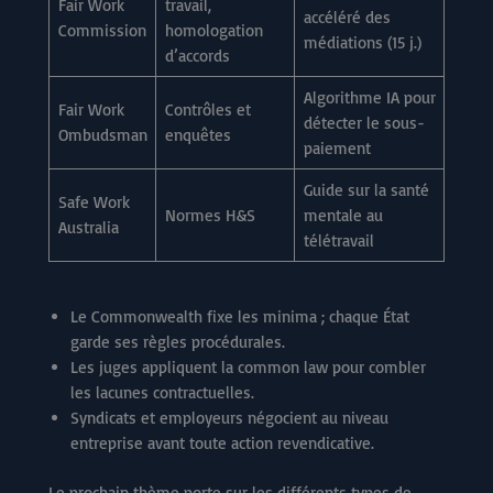
Fair Work
travail,
accéléré des
Commission
homologation
médiations (15 j.)
d’accords
Algorithme IA pour
Fair Work
Contrôles et
détecter le sous-
Ombudsman
enquêtes
paiement
Guide sur la santé
Safe Work
Normes H&S
mentale au
Australia
télétravail
Le Commonwealth fixe les minima ; chaque État
garde ses règles procédurales.
Les juges appliquent la common law pour combler
les lacunes contractuelles.
Syndicats et employeurs négocient au niveau
entreprise avant toute action revendicative.
Le prochain thème porte sur les différents types de