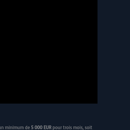
er un minimum de
5 000 EUR
pour trois mois, soit