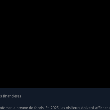
s financières
nforcer la preuve de fonds. En 2025, les visiteurs doivent affich