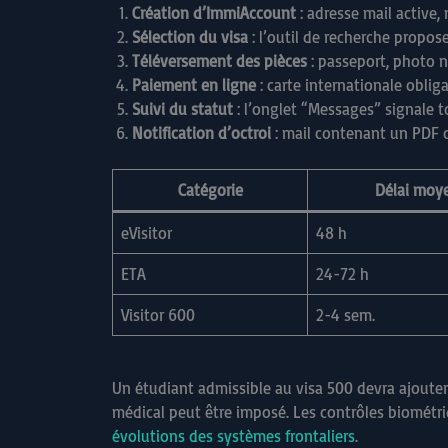
Création d’ImmiAccount
: adresse mail active
Sélection du visa
: l’outil de recherche propo
Téléversement des pièces
: passeport, photo n
Paiement en ligne
: carte internationale obliga
Suivi du statut
: l’onglet “Messages” signale t
Notification d’octroi
: mail contenant un PDF of
Catégorie
Délai moy
eVisitor
48 h
ETA
24-72 h
Visitor 600
2-4 sem.
Un étudiant admissible au visa 500 devra ajouter
médical peut être imposé. Les contrôles biométri
évolutions des systèmes frontaliers
.